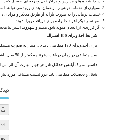
2.
در دانشگاه ها و مدارس و مراکز فنی وحرفه ای تحصیل کنند
.
3.
بسیاری از خدمات دولتی را از همان ابتدای ورود می توانند است
4.
خدمات درمانی را به صورت یارانه از طریق مدیکر و مزایای دا
5.
اسپانسر دیگر افراد خانواده برای دریافت ویزا شوند
.
6.
اگر فرزندی از ایشان متولد شود مقیم و شهروند استرالیا م
شرایط اخذ ویزای 190 استرالیا
برای اخذ ویزای 190 متقاضی باید 55 امتیاز به صورت مستقل داشته باشد که با گرفتن 5 امتیاز از اسپانسر به 60امتیاز لازم برسد بنابراین
سن متقاضی در زمان دریافت دعوتنامه کمتر از 50 سال باشد
داشتن مدرک آیلتس حداقل 6در هر چهار مهارت آن الزامی است
شغل و تحصیلات متقاضی باید جزو لیست مشاغل مورد نیاز ایا
دیدگاه