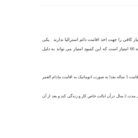
از کافی را جهت اخذ اقامت دائم استرالیا ندارند . یکی
از دلایل رایج که این افراد واجد الشرایط اخذ اقامت دائم به صورت مستقیم نمی باشند کمبود امتیاز و نرسیدن مجموع امتیازات آنها به 60 امتیاز است که این کمبود امتیاز می تواند به دلیل
ویزای کلاس 190 ویزای اقامت دائم استرالیا با قید و شرط می باشد که برای 5 سال اقامت دائم استرالیا را به فرد متقاضی اعطا می کند که این اقامت 5 ساله بعدا به صورت اتوماتیک به اقامت مادام العمر
شرط صدور این ویزا تعهدی است که متقاضی اصلی به ایالتی که می خواهد اسپانسر(حامی) او شود می دهد که در بدو ورود به خاک استرالیا برای مدت 2 سال درآن ایالت خاص کار و زندگی کند و بعد از آن