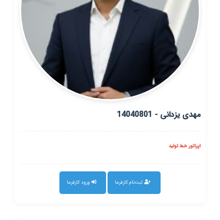
مهدی یزدانی - 14040801
اپراتور خط تولید
ثبت‌نام کارفرما
ورود کارفرما