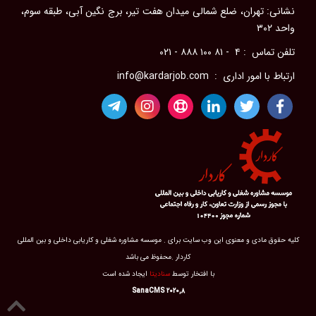
نشانی: تهران، ضلع شمالی میدان هفت تیر، برج نگین آبی، طبقه سوم،
ویژگی‌های یک مدیر موفق
واحد ۳۰۲
آداب معاشرت در محل كار
تلفن تماس : ۴ - ۸۱ ۱۰۰ ۸۸۸ - ۰۲۱
سلامت جسم در محل کار
ارتباط با امور اداری : info@kardarjob.com
مدیریت احساسات در محیط کار
رضایت شغلی
مؤسسات کاریابی
فرصت‌های شغلی در خارج از کشور
فرصت‌های شغلی برای پرستاران در حوزه خلیج فارس
راهنمای جامع انواع مرخصی در قانون کار ایران
حوادث ناشی از کار
مشاغل سخت و زیان آور
کلیه حقوق مادی و معنوی این وب سایت برای . موسسه مشاوره شغلی و کاریابی داخلی و بین المللی
اضافه کاری
کاردار .محفوظ می باشد
با افتخار توسط
سنادیتا
ایجاد شده است
بیمه بیکاری
SanaCMS ۲۰۲۰,۸
قرارداد کاری