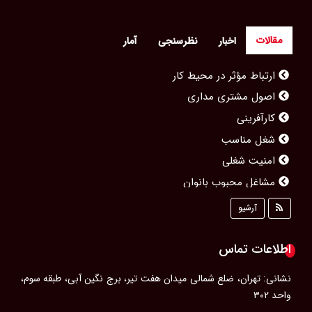
مقالات
اخبار
نظرسنجی
آمار
ارتباط مؤثر در محیط کار
اصول مشتری مداری
کارآفرینی
شغل مناسب
امنیت شغلی
مشاغل محبوب بانوان
مصاحبه کاری
آرشیو
پیشرفت شغلی
رزومه‌ای حرفه‌ای
اطلاعات تماس
ویژگی‌های یک مدیر موفق
نشانی: تهران، ضلع شمالی میدان هفت تیر، برج نگین آبی، طبقه سوم،
آداب معاشرت در محل كار
واحد ۳۰۲
سلامت جسم در محل کار