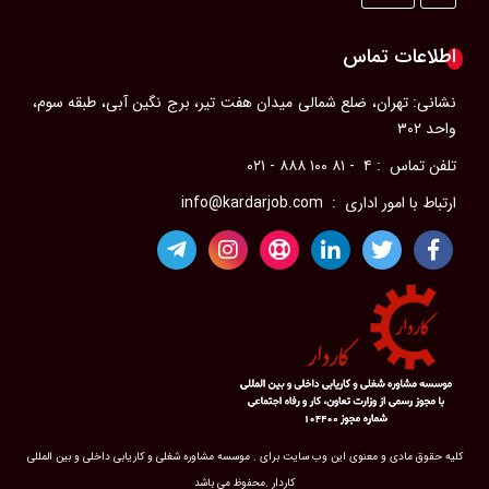
پیشرفت شغلی
رزومه‌ای حرفه‌ای
اطلاعات تماس
ویژگی‌های یک مدیر موفق
نشانی: تهران، ضلع شمالی میدان هفت تیر، برج نگین آبی، طبقه سوم،
آداب معاشرت در محل كار
واحد ۳۰۲
سلامت جسم در محل کار
تلفن تماس : ۴ - ۸۱ ۱۰۰ ۸۸۸ - ۰۲۱
مدیریت احساسات در محیط کار
ارتباط با امور اداری : info@kardarjob.com
رضایت شغلی
مؤسسات کاریابی
فرصت‌های شغلی در خارج از کشور
فرصت‌های شغلی برای پرستاران در حوزه خلیج فارس
راهنمای جامع انواع مرخصی در قانون کار ایران
حوادث ناشی از کار
مشاغل سخت و زیان آور
اضافه کاری
کلیه حقوق مادی و معنوی این وب سایت برای . موسسه مشاوره شغلی و کاریابی داخلی و بین المللی
بیمه بیکاری
کاردار .محفوظ می باشد