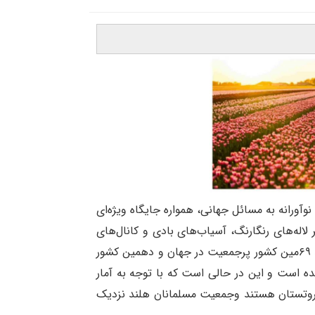
وآورانه به مسائل جهانی، همواره جایگاه ویژه‌ای
اله‌های رنگارنگ، آسیاب‌های بادی و کانال‌های
آب مشهور است، بلکه به دلیل سیاست‌های لیبرال، اقتصاد قوی و تمرکز بر توسعه پایدار نیز شناخته می‌شود. کشور هلند ۶۹مین کشور پرجمعیت در جهان و دهمین کشور
ی‌شود. جمعیت هلند در ۲۱ مِی ۲۰۲۵ بیش از ۱۸ میلیون نفر (۱۸.۳۴۶.۸۱۹) برآورده شده است و این در حالی است که با توجه به آمار
اکثر جمعیت هلند مسیحی پروتستان هستند وجمعیت مسلمانان هلند نزدیک