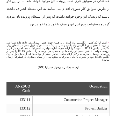
هماهنگی در سوابق کاری شما، پرونده تان مردود خواهد شد. بنا بر این اگر
از طریق سوابق کار صوری اقدام می نمایید به این مسئله اشراف داشته
باشید که ریسک این وجود خواهد داشت که پس از استعلام پرونده تان مردود
گردد و مسئولیت پذیرفتن این ریسک با خود شما خواهد بود
.
4
-
استرالیا یک کشور انگلیسی زبان است و به همین جهت کشور میزبان هم علاقه دارد شما قبل
از ورود تا حدی زبان انگلیسی بلد باشید و قبل از اینکه شما مدرک قبول شدن در امتحان زبان
انگلیسی آیلتس
IELTS
با نمره 7 را ارائه ندهید، اداره مهاجرت استرالیا به شما اجازه باز کردن
پرونده نخواهد داد. (در بعضی از رشته ها ی تحصیلی می توانید مدرک آیتلس
IELTS
را پس از
ارزشیابی و معادل سازی مدارکتان ارائه نمایید. اما در بعضی از رشته ها باید از همان اول مدرک
آیلتس
IELTS
خود را همراه با باقی مدارک به سازمانهای ارزشیابی مدارک در استرالیا ارسال
نمایید
.
)
SOL
لیست مشاغل موردنیاز استرالیا (
)
ANZSCO
Occupation
Code
133111
Construction Project Manager
133112
Project Builder