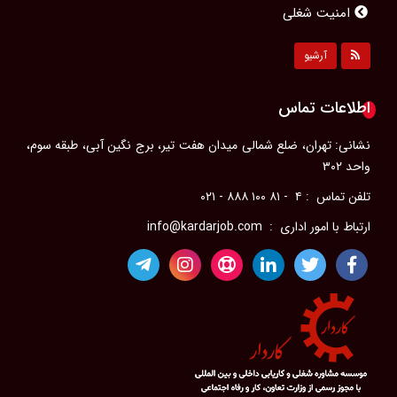
مشاغل محبوب بانوان
مصاحبه کاری
آرشیو
پیشرفت شغلی
رزومه‌ای حرفه‌ای
اطلاعات تماس
ویژگی‌های یک مدیر موفق
نشانی: تهران، ضلع شمالی میدان هفت تیر، برج نگین آبی، طبقه سوم،
آداب معاشرت در محل كار
واحد ۳۰۲
سلامت جسم در محل کار
تلفن تماس : ۴ - ۸۱ ۱۰۰ ۸۸۸ - ۰۲۱
مدیریت احساسات در محیط کار
ارتباط با امور اداری : info@kardarjob.com
رضایت شغلی
مؤسسات کاریابی
فرصت‌های شغلی در خارج از کشور
فرصت‌های شغلی برای پرستاران در حوزه خلیج فارس
راهنمای جامع انواع مرخصی در قانون کار ایران
حوادث ناشی از کار