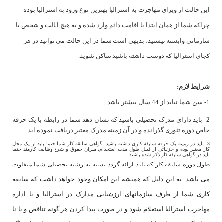
این حالت از ویزای مهاجرت به استرالیا
بهترین نوع ورود به استرالیا بوده
چراکه شما از همان ابتدا با اقامت دائم وارد شده و به هیچ ایالت و شخص یا
سازمانی وابسته نیستید، بدیهی است شما در این حالت می توانید در هر
کجای استرالیا که دوست داشته باشید ساکن شوید
.
شرایط لازم:
1
- سن شما نباید از 44 سال بیشتر باشد
.
2
-
باید دارای مدرک تحصیلی باشید که نشان دهد شما در رابطه با یک حرفه
خاص دوره تئوری گذرانده و در آن زمینه مدرک معتبر دریافت نموده اید.
3
-
باید در زمینه یک حرفه سابقه کاری داشته باشید. گواهی سابقه کار شما حتما باید از یک محل
کار معتبر بوده و جزئیاتی از قبیل طول مدت استخدام، میزان حقوق و شرح وظایف کارمند حتما
باید در گواهی سابقه کار ذکر شده باشند.
طول دوره سابقه کار که باید ارائه گردد بسته به رشته تحصیلی شما متفاوت
می باشد. به این دلیل که همیشه این امکان وجود خواهد داشت که سابقه
کاری شما از طرف سازمانهای ارزشیابی مدارک در استرالیا و یا اداره
مهاجرت استرالیا استعلام شود و در صورت پیدا کردن هر گونه تناقض و یا نا