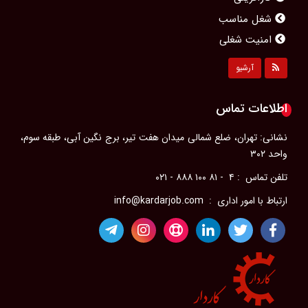
شغل مناسب
امنیت شغلی
مشاغل محبوب بانوان
آرشیو
مصاحبه کاری
پیشرفت شغلی
اطلاعات تماس
رزومه‌ای حرفه‌ای
نشانی: تهران، ضلع شمالی میدان هفت تیر، برج نگین آبی، طبقه سوم،
ویژگی‌های یک مدیر موفق
واحد ۳۰۲
آداب معاشرت در محل كار
تلفن تماس : ۴ - ۸۱ ۱۰۰ ۸۸۸ - ۰۲۱
سلامت جسم در محل کار
ارتباط با امور اداری : info@kardarjob.com
مدیریت احساسات در محیط کار
رضایت شغلی
مؤسسات کاریابی
فرصت‌های شغلی در خارج از کشور
فرصت‌های شغلی برای پرستاران در حوزه خلیج فارس