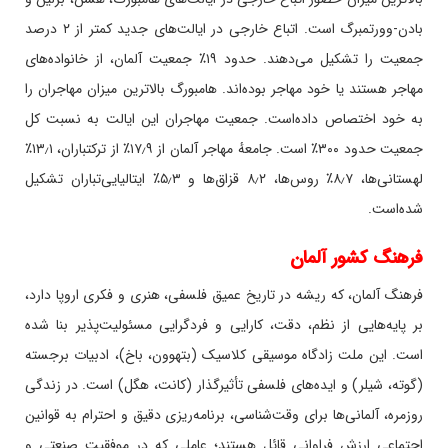
بادن-وورتمبرگ است. اتباع خارجی در ایالت‌های جدید کمتر از ۲ درصد
جمعیت را تشکیل می‌دهند. حدود ۱۹٪ جمعیت آلمان، از خانواده‌های
مهاجر هستند یا خود مهاجر بوده‌اند. هامبورگ بالاترین میزان مهاجران را
به خود اختصاص داده‌است. جمعیت مهاجران این ایالت به نسبت کل
جمعیت حدود ۳۰۰٪ است. جامعهٔ مهاجر آلمان از ۱۷٫۹٪ از ترکتباران، ۱۳٫۱٪
لهستانی‌ها، ۸٫۷٪ روس‌ها، ۸٫۲ قزاق‌ها و ۵٫۳٪ ایتالیایی‌تباران تشکیل
شده‌است
.
فرهنگ کشور آلمان
فرهنگ آلمان، که ریشه در تاریخ عمیق فلسفی، هنری و فکری اروپا دارد،
بر پایه‌هایی از نظم، دقت، کارایی و فردگرایی مسئولیت‌پذیر بنا شده
است. این ملت زادگاه موسیقی کلاسیک (بتهوون، باخ)، ادبیات برجسته
(گوته، شیلر) و ایده‌های فلسفی تأثیرگذار (کانت، هگل) است. در زندگی
روزمره، آلمانی‌ها برای وقت‌شناسی، برنامه‌ریزی دقیق و احترام به قوانین
اجتماعی ارزش فراوانی قائل هستند؛ عاملی که در موفقیت صنعتی و