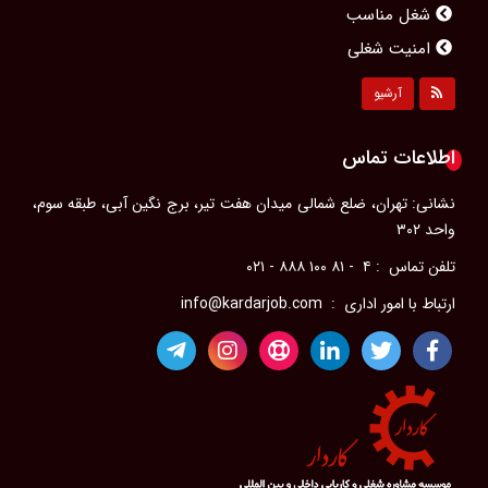
امنیت شغلی
مشاغل محبوب بانوان
مصاحبه کاری
آرشیو
پیشرفت شغلی
اطلاعات تماس
رزومه‌ای حرفه‌ای
ویژگی‌های یک مدیر موفق
نشانی: تهران، ضلع شمالی میدان هفت تیر، برج نگین آبی، طبقه سوم،
آداب معاشرت در محل كار
واحد ۳۰۲
سلامت جسم در محل کار
تلفن تماس : ۴ - ۸۱ ۱۰۰ ۸۸۸ - ۰۲۱
مدیریت احساسات در محیط کار
ارتباط با امور اداری : info@kardarjob.com
رضایت شغلی
مؤسسات کاریابی
فرصت‌های شغلی در خارج از کشور
فرصت‌های شغلی برای پرستاران در حوزه خلیج فارس
راهنمای جامع انواع مرخصی در قانون کار ایران