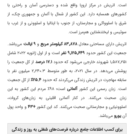
است. اتریش در مرکز اروپا واقع شده و دسترسی آسان و راحتی با
کشورهای همسایه دارد. این کشور از شمال با آلمان و جمهوری چک، از
شرق با اسلوواکی و مجارستان، از جنوب با ایتالیا و اسلوونی و از غرب با
سوئیس و لیختنشتاین هم‌مرز است.
اتریش دارای مساحتی معادل
۸۳٬۸۷۸ کیلومتر مربع
و
۹ ایالت
می‌باشد.
جمعیت این کشور حدود
۹٬۱۲۵٬۶۴۹ نفر
است و از اول ژانویه ۲۰۲۲ شامل
۱٬۵۸۷٬۲۵۱ شهروند خارجی می‌شود که حدود
۱۷.۱ درصد
از کل جمعیت را
پوشش می‌دهد. در سال ۲۰۲۱، به طور متوسط ۲٬۲۴۰.۳ میلیون نفر با
سابقه مهاجرت در اتریش زندگی می‌کردند که حدود
۲۵.۴٪
از کل جمعیت
است. زبان رسمی این کشور
آلمانی
است؛ ۹۸٪ مردم این کشور به این
زبان صحبت می‌کنند. در کنار آلمانی اقلیتی به زبان‌های کروات،
اسلوونیایی و مجارستانی صحبت می‌کنند. کد این کشور
+۴۳
و واحد پول
آن
یورو
می‌باشد.
برای کسب اطلاعات جامع درباره فرصت‌های شغلی به روز و زندگی